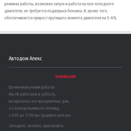
режимах работы, возможен запуск и работа на газе холодного
двигателя, не требуется подвпрыск бензина. И, кроме того,
обеспечивается прирост крутящего момента двигателя на 5-8%.
Автодом Алекс
ВНИМАНИЕ
Временный режим работы:
Мы НЕ работаем в субботу,
воскресенье и в праздничные дни,
а с понедельника по пятницу
с 9:00 до 17:00 мы трудимся для вас.
Заходите, звоните, приезжайте.