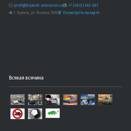
profi@bryansk-avtoservis.ru
+7 (4832) 662-667
г. Брянск, ул. Фокина 108Б
Посмотреть на карте
Всякая всячина